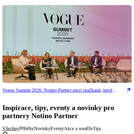
Vogue Summit 2026: Notino Partner mezi značkami, které
formují budoucnost beauty odvětví
Inspirace, tipy, eventy a novinky pro
partnery Notino Partner
Všechny
Příběhy
Novinky
Eventy
Akce a soutěže
Tipy
Hledat