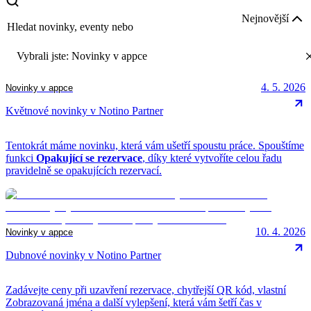
novinky,
Nejnovější
eventy
nebo
tipy
Vybrali jste
:
Novinky v appce
4. 5. 2026
Novinky v appce
Květnové novinky v Notino Partner
Tentokrát máme novinku, která vám ušetří spoustu práce. Spouštíme
funkci
Opakující se rezervace
, díky které vytvoříte celou řadu
pravidelně se opakujících rezervací.
10. 4. 2026
Novinky v appce
Dubnové novinky v Notino Partner
Zadávejte ceny při uzavření rezervace, chytřejší QR kód, vlastní
Zobrazovaná jména a další vylepšení, která vám šetří čas v