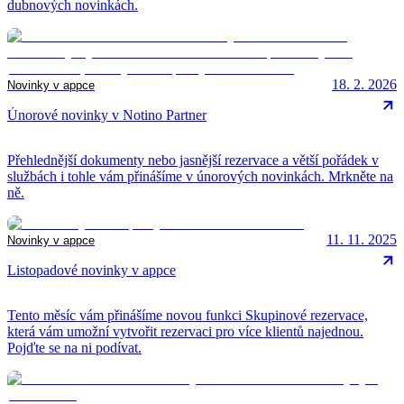
dubnových novinkách.
18. 2. 2026
Novinky v appce
Únorové novinky v Notino Partner
Přehlednější dokumenty nebo jasnější rezervace a větší pořádek v
službách i tohle vám přinášíme v únorových novinkách. Mrkněte na
ně.
11. 11. 2025
Novinky v appce
Listopadové novinky v appce
Tento měsíc vám přinášíme novou funkci Skupinové rezervace,
která vám umožní vytvořit rezervaci pro více klientů najednou.
Pojďte se na ni podívat.