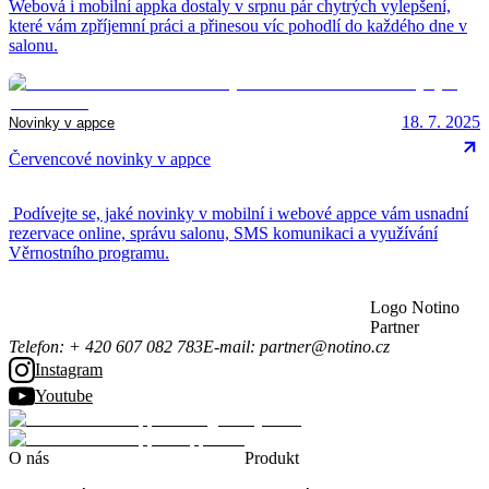
Webová i mobilní appka dostaly v srpnu pár chytrých vylepšení,
které vám zpříjemní práci a přinesou víc pohodlí do každého dne v
salonu.
18. 7. 2025
Novinky v appce
Červencové novinky v appce
Podívejte se, jaké novinky v mobilní i webové appce vám usnadní
rezervace online, správu salonu, SMS komunikaci a využívání
Věrnostního programu.
Logo Notino
Partner
Telefon
:
+ 420 607 082 783
E-mail
:
partner@notino.cz
Instagram
Youtube
O nás
Produkt