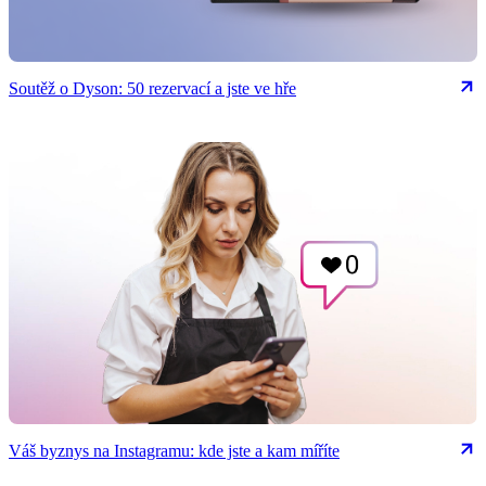
Soutěž o Dyson: 50 rezervací a jste ve hře
Váš byznys na Instagramu: kde jste a kam míříte