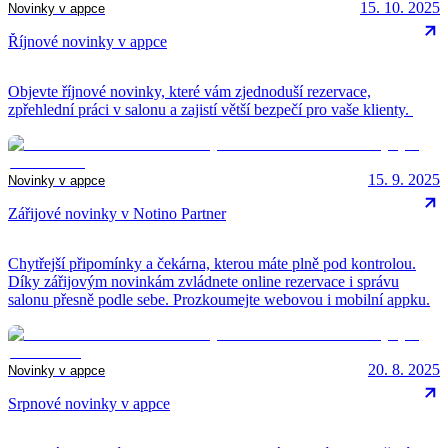
15. 10. 2025
Novinky v appce
Říjnové novinky v appce
Objevte říjnové novinky, které vám zjednoduší rezervace,
zpřehlední práci v salonu a zajistí větší bezpečí pro vaše klienty.
15. 9. 2025
Novinky v appce
Zářijové novinky v Notino Partner
Chytřejší připomínky a čekárna, kterou máte plně pod kontrolou.
Díky zářijovým novinkám zvládnete online rezervace i správu
salonu přesně podle sebe. Prozkoumejte webovou i mobilní appku.
20. 8. 2025
Novinky v appce
Srpnové novinky v appce