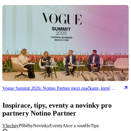
Vogue Summit 2026: Notino Partner mezi značkami, které
formují budoucnost beauty odvětví
Inspirace, tipy, eventy a novinky pro
partnery Notino Partner
Všechny
Příběhy
Novinky
Eventy
Akce a soutěže
Tipy
Hledat