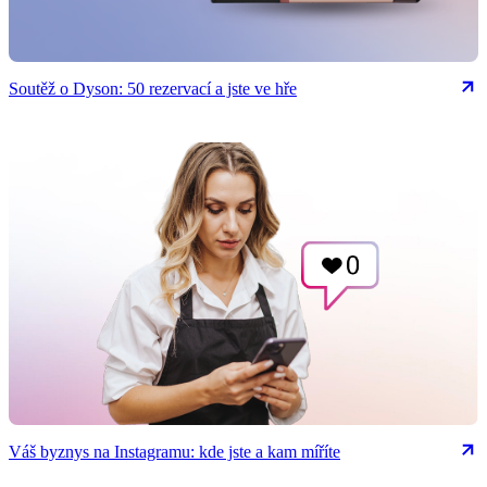
Soutěž o Dyson: 50 rezervací a jste ve hře
Váš byznys na Instagramu: kde jste a kam míříte