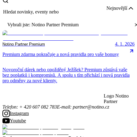
novinky,
Nejnovější
eventy
nebo
tipy
Vybrali jste
:
Notino Partner Premium
4. 1. 2026
Notino Partner Premium
Premium zdarma pokračuje a nová pravidla pro vaše bonusy
Novoroční dárek nebo opožděný Ježíšek? Premium zůstává vaše
bez poplatků i kompromisů. A spolu s tím přichází i nová pravidla
pro odměny za nové klienty.
Logo Notino
Partner
Telefon
:
+ 420 607 082 783
E-mail
:
partner@notino.cz
Instagram
Youtube