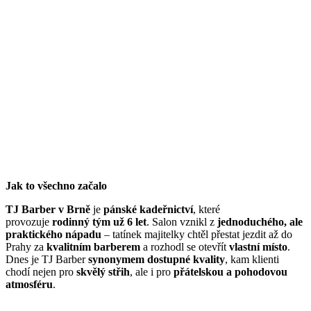
Jak to všechno začalo
TJ Barber v Brně
je
pánské kadeřnictví
, které
provozuje
rodinný tým už 6 let
. Salon vznikl z
jednoduchého, ale
praktického nápadu
– tatínek majitelky chtěl přestat jezdit až do
Prahy za
kvalitním barberem
a rozhodl se otevřít
vlastní místo
.
Dnes je TJ Barber
synonymem dostupné kvality
, kam klienti
chodí nejen pro
skvělý střih
, ale i pro
přátelskou a pohodovou
atmosféru
.