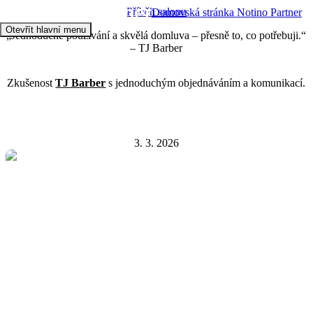
Příběh salonu
Domovská stránka Notino Partner
Otevřít hlavní menu
„Jednoduché používání a skvělá domluva – přesně to, co potřebuji.“
– TJ Barber
Zkušenost
TJ Barber
s jednoduchým objednáváním a komunikací.
3. 3. 2026