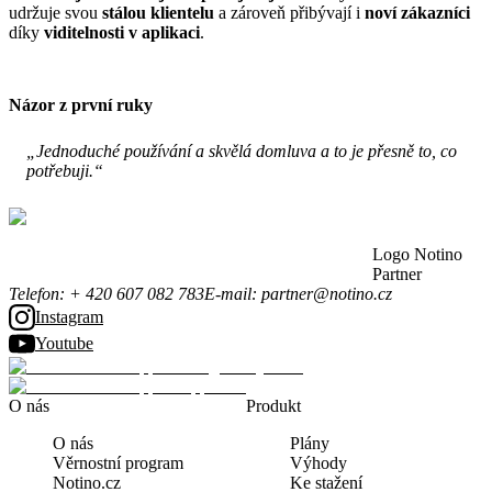
udržuje svou
stálou klientelu
a zároveň přibývají i
noví zákazníci
díky
viditelnosti v aplikaci
.
Názor z první ruky
„Jednoduché používání a skvělá domluva a to je přesně to, co
potřebuji.“
Logo Notino
Partner
Telefon
:
+ 420 607 082 783
E-mail
:
partner@notino.cz
Instagram
Youtube
O nás
Produkt
O nás
Plány
Věrnostní program
Výhody
Notino.cz
Ke stažení