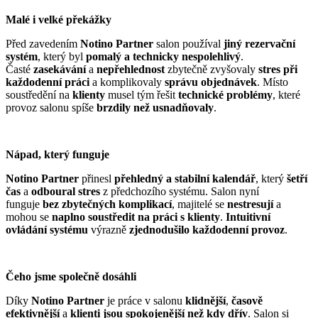
Malé i velké překážky
Před zavedením
Notino Partner
salon používal
jiný rezervační
systém
, který byl
pomalý a technicky nespolehlivý
.
Časté
zasekávání
a
nepřehlednost
zbytečně zvyšovaly
stres při
každodenní práci
a komplikovaly
správu objednávek
. Místo
soustředění na
klienty
musel tým řešit
technické problémy
, které
provoz salonu spíše
brzdily než usnadňovaly
.
Nápad, který funguje
Notino Partner
přinesl
přehledný a stabilní kalendář
, který
šetří
čas
a
odboural stres
z předchozího systému. Salon nyní
funguje
bez zbytečných komplikací
, majitelé se
nestresují
a
mohou se
naplno soustředit na práci s klienty
.
Intuitivní
ovládání systému
výrazně
zjednodušilo každodenní provoz
.
Čeho jsme společně dosáhli
Díky
Notino Partner
je práce v salonu
klidnější
,
časově
efektivnější
a
klienti jsou spokojenější než kdy dřív
. Salon si