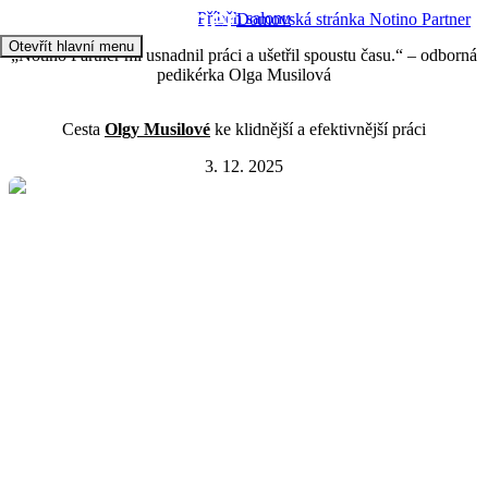
Příběh salonu
Domovská stránka Notino Partner
Otevřít hlavní menu
„Notino Partner mi usnadnil práci a ušetřil spoustu času.“ – odborná
pedikérka Olga Musilová
Cesta
Olgy Musilové
ke klidnější a efektivnější práci
3. 12. 2025