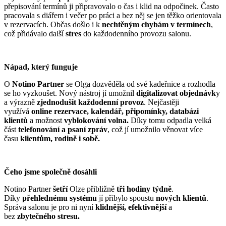
přepisování termínů ji připravovalo o čas i klid na odpočinek. Často
pracovala s diářem i večer po práci a bez něj se jen těžko orientovala
v rezervacích. Občas došlo i k
nechtěným chybám v termínech
,
což přidávalo další
stres
do každodenního provozu salonu.
Nápad, který funguje
O
Notino Partner
se Olga dozvěděla od své kadeřnice a rozhodla
se ho vyzkoušet. Nový nástroj jí umožnil
digitalizovat objednávk
y
a výrazně
zjednodušit každodenní provoz
. Nejčastěji
využívá
online rezervace, kalendář, připomínky, databázi
klientů
a možnost
vyblokování volna.
Díky tomu odpadla velká
část
telefonování a psaní zpráv
, což jí umožnilo věnovat více
času
klientům, rodině i sobě.
Čeho jsme společně dosáhli
Notino Partner
šetří
Olze přibližně
tři hodiny týdně
.
Díky
přehlednému systému
jí přibylo spoustu
nových klientů
.
Správa salonu je pro ni nyní
klidnější, efektivnější
a
bez
zbytečného stresu.