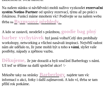
Na našem stánku si návštěvníci mohli naživo vyzkoušet
rezervační
systém Notino Partner
od správy rezervací, týmu až po práci s
čekárnou. Funkcí máme mnohem víc! Podívejte se na našem webu
Byznysové přehledy.
třeba
na
goodie bag plný
A kdo se zastavil, neodešel s prázdnou,
barber vychytávek
byl jasná volba!Celý den probíhaly
workshopy, networking a všichni nasávali inspiraci. Největší radost
nám ale udělalo to, že jsme mohli být u toho
s vámi
, slyšet vaše
postřehy, nápady a zpětnou vazbu.
Děkujeme,
že jste dorazili a byli součástí Barberlogy s námi.
Už teď se těšíme na další společné akce! ✨
Barberlogy
Mrkněte taky na stránky
,
najdete tam víc
informací o akci, fotky i další zajímavosti. A kdo ví, třeba se tam
příští rok potkáme.