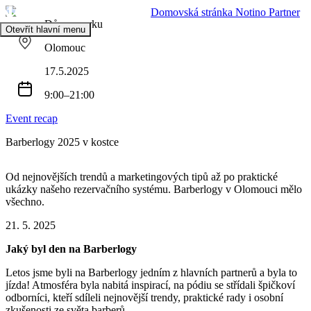
Domovská stránka Notino Partner
Dům u parku
Otevřít hlavní menu
Olomouc
17.5.2025
9:00–21:00
Event recap
Barberlogy 2025 v kostce
Od nejnovějších trendů a marketingových tipů až po praktické
ukázky našeho rezervačního systému. Barberlogy v Olomouci mělo
všechno.
21. 5. 2025
Jaký byl den na Barberlogy
Letos jsme byli na Barberlogy jedním z hlavních partnerů a byla to
jízda! Atmosféra byla nabitá inspirací, na pódiu se střídali špičkoví
odborníci, kteří sdíleli nejnovější trendy, praktické rady i osobní
zkušenosti ze světa barberů.