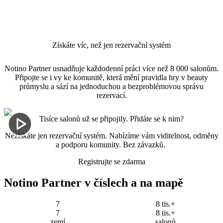
Získáte víc, než jen rezervační systém
Notino Partner usnadňuje každodenní práci více než 8 000 salonům.
Připojte se i vy ke komunitě, která mění pravidla hry v beauty
průmyslu a sází na jednoduchou a bezproblémovou správu
rezervací.
Tisíce salonů už se připojily. Přidáte se k nim?
Nezískáte jen rezervační systém. Nabízíme vám viditelnost, odměny
a podporu komunity. Bez závazků.
Registrujte se zdarma
Notino Partner v číslech a na mapě
7
8 tis.+
7
8 tis.+
zemí
salonů