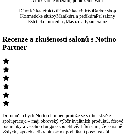
Ať už sídlíte kdekoli, pomůžeme vám.
Dámské kadeřnictví
Pánské kadeřnictví
Barber shop
Kosmetické služby
Manikúra a pedikúra
Psí salony
Estetické procedury
Masáže a fyzioterapie
Recenze a zkušenosti salonů s Notino
Partner
Doporučila bych Notino Partner, protože se s nimi skvěle
spolupracuje – mají obrovský výběr kvalitních produktů, férové
podmínky a všechno funguje spolehlivě. Líbí se mi, že je na ně
vždycky spoleh a díky nim se mi podnikání posouvá dál.