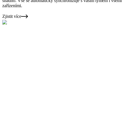
snadno. Vše se automaticky synchronizuje s vašim týmem i všemi
zařízeními.
Zjistit více