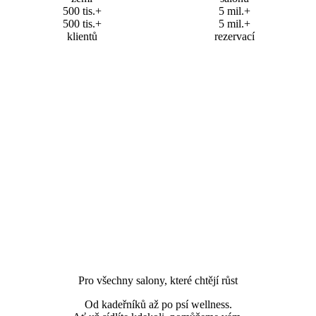
500 tis.+
5 mil.+
500 tis.+
5 mil.+
klientů
rezervací
Pro všechny salony, které chtějí růst
Od kadeřníků až po psí wellness.